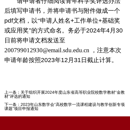
请申请者仔细阅读青年科学奖评选办法
后填写申请书，并将申请书与附件做成一个
pdf
文档，以“申请人姓名
+
工作单位
+
基础奖
或应用奖”的方式命名。务必于
2024
年
4
月
30
日前将申请文档发送至
200799012930@email.sdu.edu.cn
，注意本次
申请年龄按照
2023
年
12
月
31
日截止计算。
上一条：
关于组织开展2024年度山东省高等职业院校数学教材“金教
材”评选的通知
下一条：
2023年山东数学会“高校数学一流课程建设与教学创新专项
课题”项目申报通知