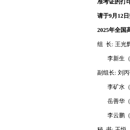
准考证的打
请于
9月1
2025年全
组
长
:
王光
李
新生
副组长
:
刘丙
李矿水
岳善华（
李云鹏
秘
书
:
王悦