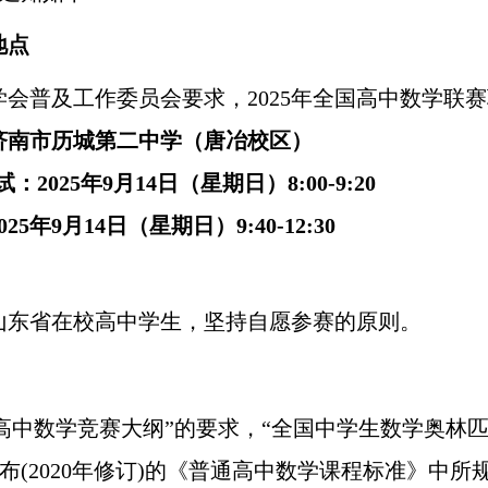
地点
学会普及工作委员会要求，
202
5
年全国高中数学联赛
济南市历城第二中学（唐冶校区）
试：
202
5
年
9月
14
日（星期日）
8:00
-
9:20
02
5
年
9月
14
日（星期日）
9:40
-
12:30
山东省
在校高中学生，坚持自愿参赛的原则。
“高中数学竞赛大纲”的要求，“全国中学生数学奥林匹
年颁布(2020年修订)的《普通高中数学课程标准》